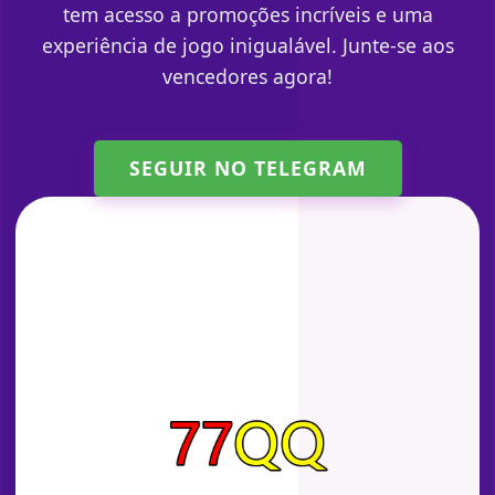
tem acesso a promoções incríveis e uma
experiência de jogo inigualável. Junte-se aos
vencedores agora!
SEGUIR NO TELEGRAM