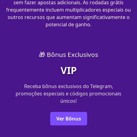
sem fazer apostas adicionais. As rodadas grátis
frequentemente incluem multiplicadores especiais ou
outros recursos que aumentam significativamente o
potencial de ganho.
🎁 Bônus Exclusivos
VIP
Receba bônus exclusivos do Telegram,
promoções especiais e códigos promocionais
únicos!
Ver Bônus