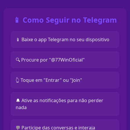
📱 Como Seguir no Telegram
📱 Baixe o app Telegram no seu dispositivo
🔍 Procure por "@77WinOficial"
👆 Toque em "Entrar" ou "Join"
🔔 Ative as notificações para não perder
nada
💬 Participe das conversas e interaja