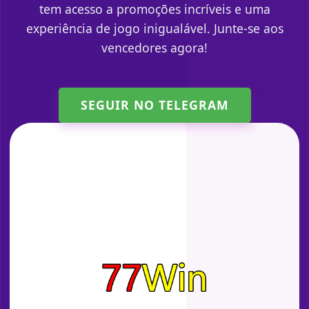
tem acesso a promoções incríveis e uma
experiência de jogo inigualável. Junte-se aos
vencedores agora!
SEGUIR NO TELEGRAM