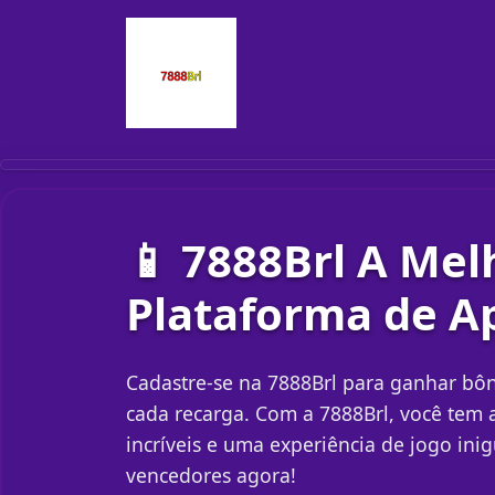
📱 7888Brl A Mel
Plataforma de A
Cadastre-se na 7888Brl para ganhar bô
cada recarga. Com a 7888Brl, você tem
incríveis e uma experiência de jogo inig
vencedores agora!