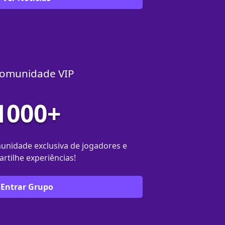
Comunidade VIP
1000+
unidade exclusiva de jogadores e
rtilhe experiências!
Entrar Grupo