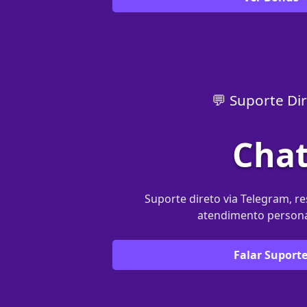
💬 Suporte Di
Cha
Suporte direto via Telegram, r
atendimento persona
Falar Suport