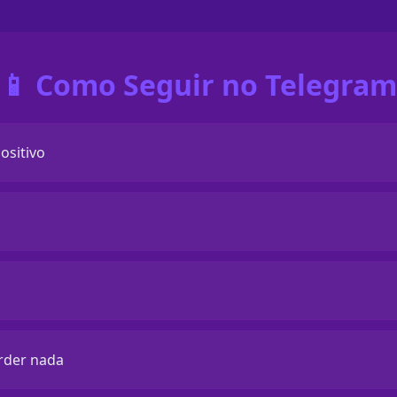
📱 Como Seguir no Telegram
ositivo
erder nada