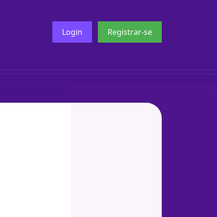
Login
Registrar-se