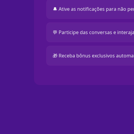
🔔 Ative as notificações para não p
💬 Participe das conversas e interaj
🎁 Receba bônus exclusivos autom