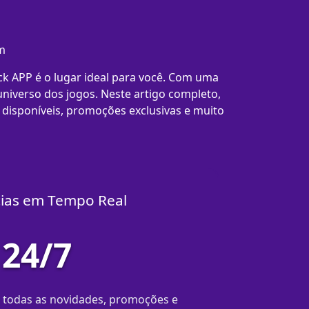
m
ck APP é o lugar ideal para você. Com uma
niverso dos jogos. Neste artigo completo,
s disponíveis, promoções exclusivas e muito
cias em Tempo Real
24/7
e todas as novidades, promoções e