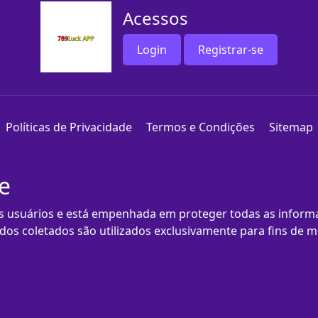
Acessos
Login
Registrar-se
Políticas de Privacidade
Termos e Condições
Sitemap
de
us usuários e está empenhada em proteger todas as inform
os coletados são utilizados exclusivamente para fins de m