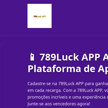
📱 789Luck APP 
Plataforma de A
Cadastre-se na 789Luck APP para ganha
em cada recarga. Com a 789Luck APP, v
promoções incríveis e uma experiência d
Junte-se aos vencedores agora!