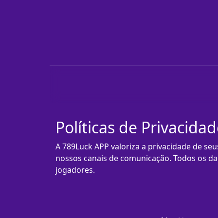
Políticas de Privacida
A 789Luck APP valoriza a privacidade de se
nossos canais de comunicação. Todos os dad
jogadores.