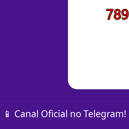
📱 Canal Oficial no Telegram!