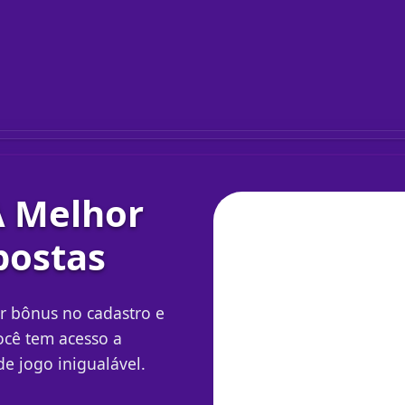
A Melhor
postas
r bônus no cadastro e
ocê tem acesso a
e jogo inigualável.