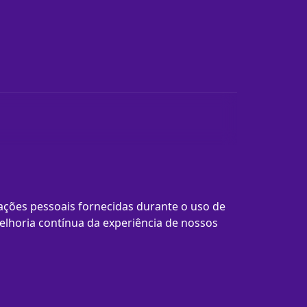
ações pessoais fornecidas durante o uso de
elhoria contínua da experiência de nossos