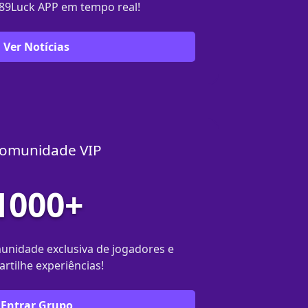
89Luck APP em tempo real!
Ver Notícias
Comunidade VIP
1000+
unidade exclusiva de jogadores e
rtilhe experiências!
Entrar Grupo