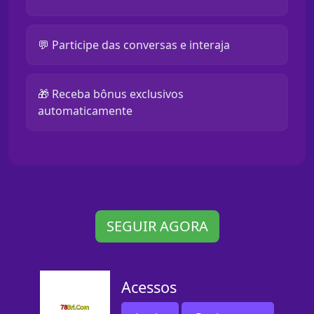
💬 Participe das conversas e interaja
🎁 Receba bônus exclusivos
automaticamente
SEGUIR AGORA
Acessos