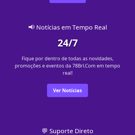
📢 Notícias em Tempo Real
24/7
Fique por dentro de todas as novidades,
promoções e eventos da 78Brl.Com em tempo
real!
Ver Notícias
💬 Suporte Direto