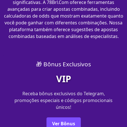
significativas. A 78Brl.Com oferece ferramentas
avançadas para criar apostas combinadas, incluindo
calculadoras de odds que mostram exatamente quanto
você pode ganhar com diferentes combinações. Nossa
plataforma também oferece sugestões de apostas
combinadas baseadas em análises de especialistas.
🎁 Bônus Exclusivos
VIP
Receba bônus exclusivos do Telegram,
promoções especiais e códigos promocionais
únicos!
Ver Bônus