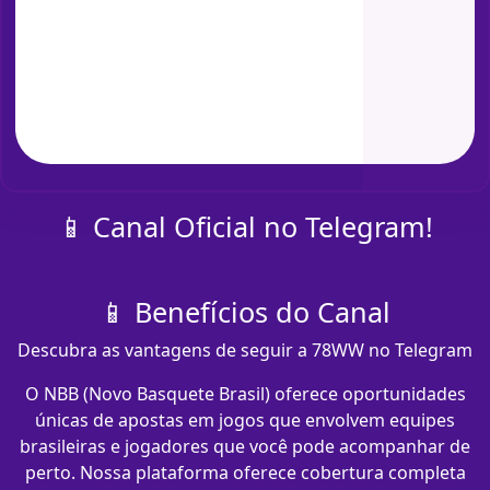
📱 Canal Oficial no Telegram!
📱 Benefícios do Canal
Descubra as vantagens de seguir a 78WW no Telegram
O NBB (Novo Basquete Brasil) oferece oportunidades
únicas de apostas em jogos que envolvem equipes
brasileiras e jogadores que você pode acompanhar de
perto. Nossa plataforma oferece cobertura completa