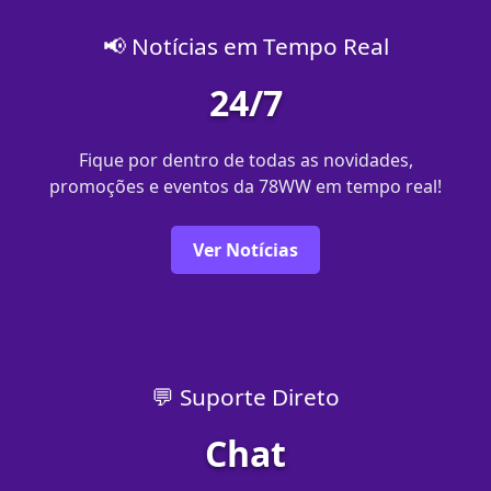
📢 Notícias em Tempo Real
24/7
Fique por dentro de todas as novidades,
promoções e eventos da 78WW em tempo real!
Ver Notícias
💬 Suporte Direto
Chat