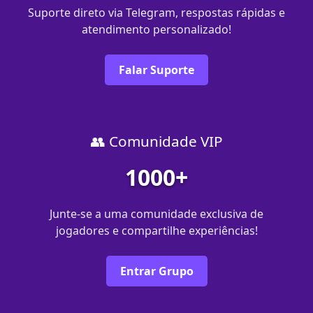
Suporte direto via Telegram, respostas rápidas e
atendimento personalizado!
Falar Suporte
👥 Comunidade VIP
1000+
Junte-se a uma comunidade exclusiva de
jogadores e compartilhe experiências!
Entrar Grupo