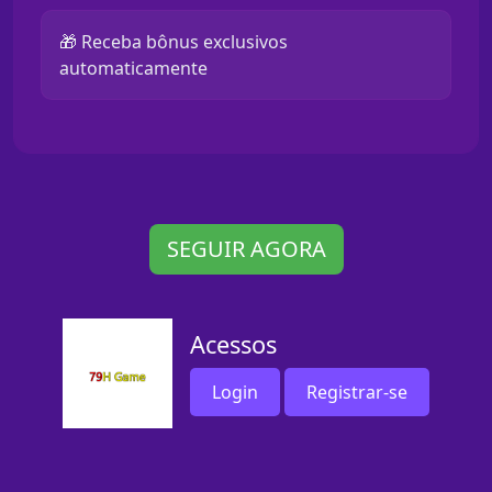
🎁 Receba bônus exclusivos
automaticamente
SEGUIR AGORA
Acessos
Login
Registrar-se