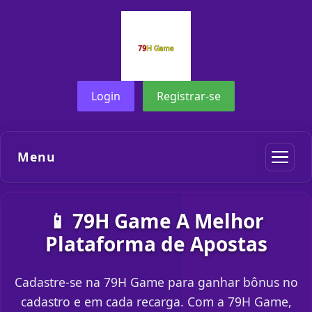
Login
Registrar-se
Menu
📱 79H Game A Melhor
Plataforma de Apostas
Cadastre-se na 79H Game para ganhar bônus no
cadastro e em cada recarga. Com a 79H Game,