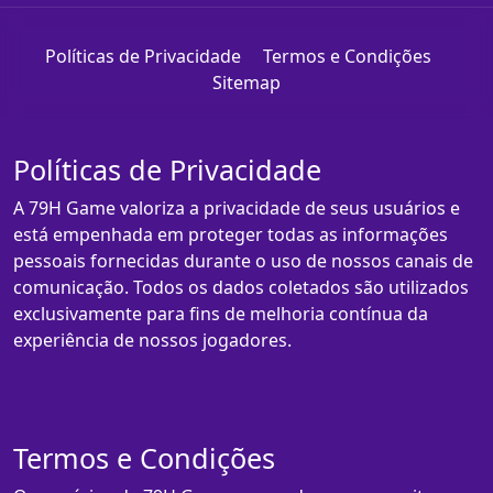
Políticas de Privacidade
Termos e Condições
Sitemap
Políticas de Privacidade
A 79H Game valoriza a privacidade de seus usuários e
está empenhada em proteger todas as informações
pessoais fornecidas durante o uso de nossos canais de
comunicação. Todos os dados coletados são utilizados
exclusivamente para fins de melhoria contínua da
experiência de nossos jogadores.
Termos e Condições