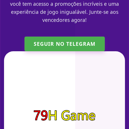
você tem acesso a promoções incríveis e uma
experiência de jogo inigualável. Junte-se aos
vencedores agora!
SEGUIR NO TELEGRAM