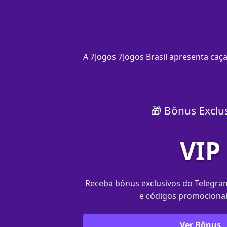
A 7Jogos 7Jogos Brasil apresenta caç
🎁 Bônus Exclu
VIP
Receba bônus exclusivos do Telegra
e códigos promocionai
Ver Bônus