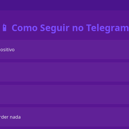
📱 Como Seguir no Telegram
ositivo
erder nada