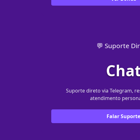
💬 Suporte Di
Cha
Suporte direto via Telegram, r
atendimento persona
Falar Suport