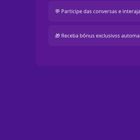
💬 Participe das conversas e interaj
🎁 Receba bônus exclusivos autom