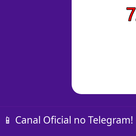
📱 Canal Oficial no Telegram!