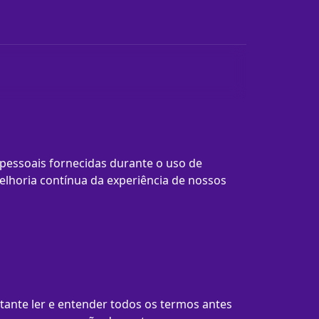
pessoais fornecidas durante o uso de
elhoria contínua da experiência de nossos
tante ler e entender todos os termos antes