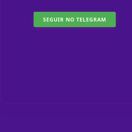
SEGUIR NO TELEGRAM