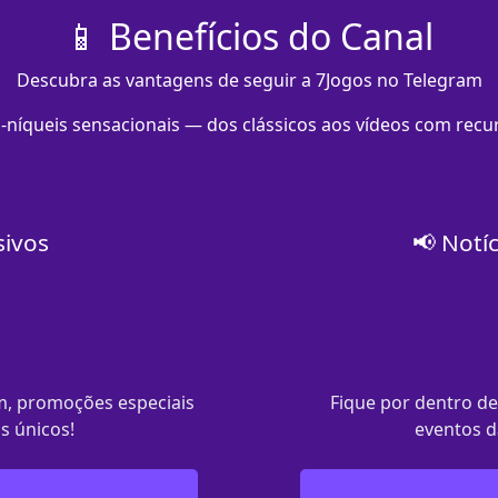
📱 Benefícios do Canal
Descubra as vantagens de seguir a 7Jogos no Telegram
a-níqueis sensacionais — dos clássicos aos vídeos com recur
sivos
📢 Notí
m, promoções especiais
Fique por dentro d
s únicos!
eventos d