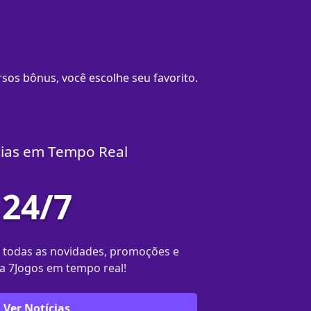
sos bônus, você escolhe seu favorito.
cias em Tempo Real
24/7
e todas as novidades, promoções e
a 7Jogos em tempo real!
Ver Notícias