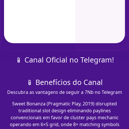
📱 Canal Oficial no Telegram!
📱 Benefícios do Canal
Descubra as vantagens de seguir a 7Nb no Telegram
Sweet Bonanza (Pragmatic Play, 2019) disrupted
traditional slot design eliminando paylines
convencionais em favor de cluster pays mechanic
operando em 6×5 grid, onde 8+ matching symbols