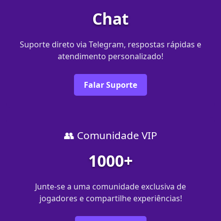
Chat
Suporte direto via Telegram, respostas rápidas e
atendimento personalizado!
Falar Suporte
👥 Comunidade VIP
1000+
Junte-se a uma comunidade exclusiva de
jogadores e compartilhe experiências!