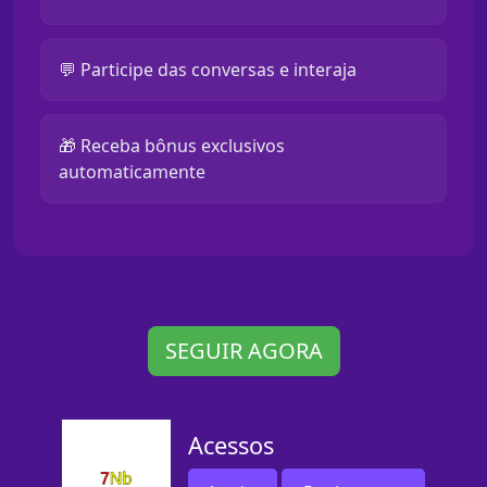
💬 Participe das conversas e interaja
🎁 Receba bônus exclusivos
automaticamente
SEGUIR AGORA
Acessos