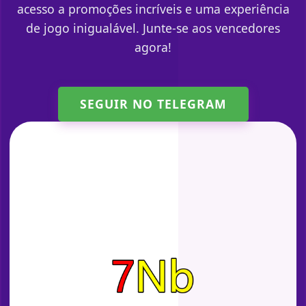
acesso a promoções incríveis e uma experiência
de jogo inigualável. Junte-se aos vencedores
agora!
SEGUIR NO TELEGRAM