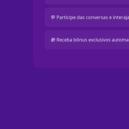
💬 Participe das conversas e interaj
🎁 Receba bônus exclusivos autom