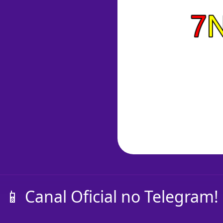
📱 Canal Oficial no Telegram!