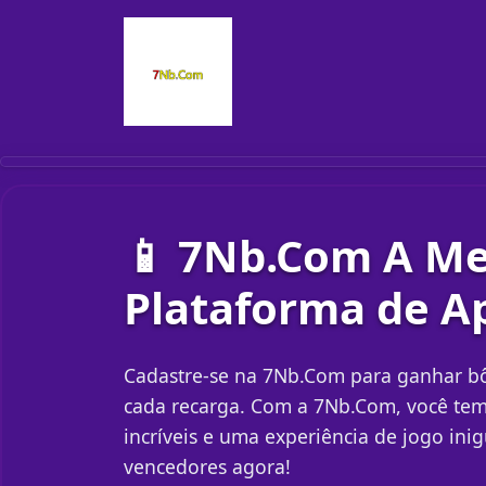
📱 7Nb.Com A Me
Plataforma de A
Cadastre-se na 7Nb.Com para ganhar b
cada recarga. Com a 7Nb.Com, você te
incríveis e uma experiência de jogo inig
vencedores agora!