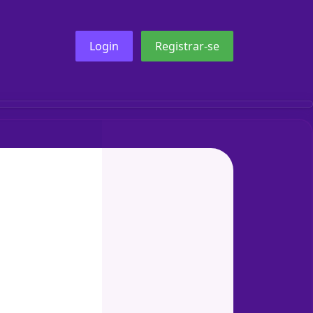
Login
Registrar-se