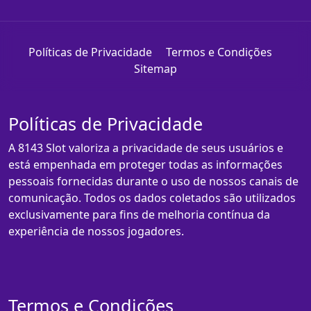
Políticas de Privacidade
Termos e Condições
Sitemap
Políticas de Privacidade
A 8143 Slot valoriza a privacidade de seus usuários e
está empenhada em proteger todas as informações
pessoais fornecidas durante o uso de nossos canais de
comunicação. Todos os dados coletados são utilizados
exclusivamente para fins de melhoria contínua da
experiência de nossos jogadores.
Termos e Condições