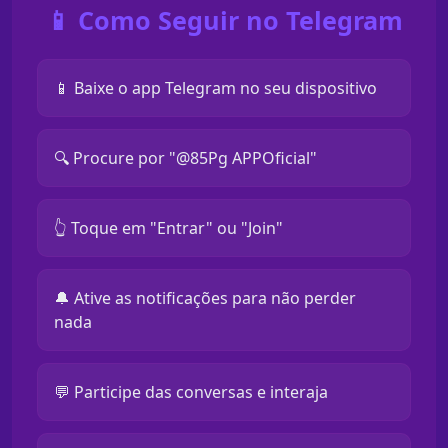
📱 Como Seguir no Telegram
📱 Baixe o app Telegram no seu dispositivo
🔍 Procure por "@85Pg APPOficial"
👆 Toque em "Entrar" ou "Join"
🔔 Ative as notificações para não perder
nada
💬 Participe das conversas e interaja