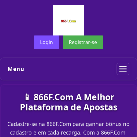
Login
Registrar-se
Menu
📱 866F.Com A Melhor
Plataforma de Apostas
Cadastre-se na 866F.Com para ganhar bônus no
cadastro e em cada recarga. Com a 866F.Com,