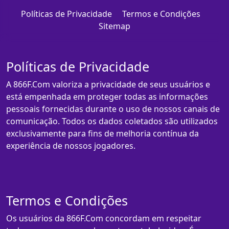
Políticas de Privacidade
Termos e Condições
Sitemap
Políticas de Privacidade
A 866F.Com valoriza a privacidade de seus usuários e
está empenhada em proteger todas as informações
pessoais fornecidas durante o uso de nossos canais de
comunicação. Todos os dados coletados são utilizados
exclusivamente para fins de melhoria contínua da
experiência de nossos jogadores.
Termos e Condições
Os usuários da 866F.Com concordam em respeitar