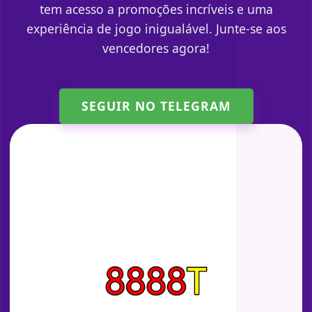
tem acesso a promoções incríveis e uma
experiência de jogo inigualável. Junte-se aos
vencedores agora!
SEGUIR NO TELEGRAM