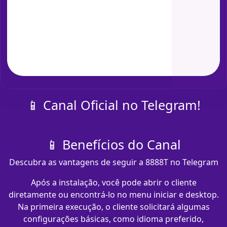
📱 Canal Oficial no Telegram!
📱 Benefícios do Canal
Descubra as vantagens de seguir a 8888T no Telegram
Após a instalação, você pode abrir o cliente
diretamente ou encontrá-lo no menu iniciar e desktop.
Na primeira execução, o cliente solicitará algumas
configurações básicas, como idioma preferido,