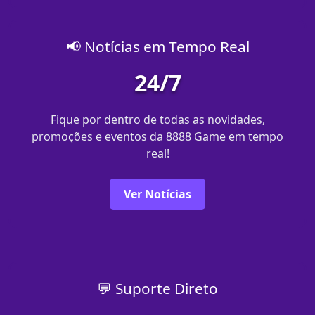
📢 Notícias em Tempo Real
24/7
Fique por dentro de todas as novidades,
promoções e eventos da 8888 Game em tempo
real!
Ver Notícias
💬 Suporte Direto