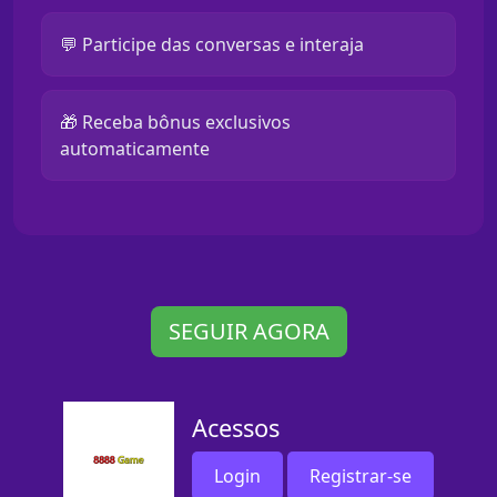
💬 Participe das conversas e interaja
🎁 Receba bônus exclusivos
automaticamente
SEGUIR AGORA
Acessos
Login
Registrar-se