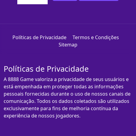
Políticas de Privacidade
Termos e Condições
Sitemap
Políticas de Privacidade
A 8888 Game valoriza a privacidade de seus usuários e
está empenhada em proteger todas as informações
pessoais fornecidas durante o uso de nossos canais de
comunicação. Todos os dados coletados são utilizados
exclusivamente para fins de melhoria contínua da
experiência de nossos jogadores.