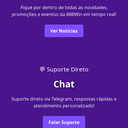
Fique por dentro de todas as novidades,
promoções e eventos da 888Win em tempo real!
Ver Notícias
💬 Suporte Direto
Chat
Suporte direto via Telegram, respostas rápidas e
atendimento personalizado!
Falar Suporte