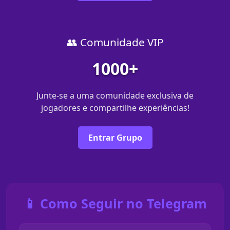
👥 Comunidade VIP
1000+
Junte-se a uma comunidade exclusiva de
jogadores e compartilhe experiências!
Entrar Grupo
📱 Como Seguir no Telegram