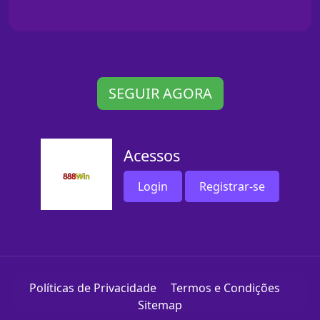
SEGUIR AGORA
Acessos
Login
Registrar-se
Políticas de Privacidade
Termos e Condições
Sitemap