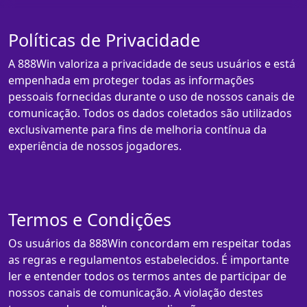
Políticas de Privacidade
A 888Win valoriza a privacidade de seus usuários e está
empenhada em proteger todas as informações
pessoais fornecidas durante o uso de nossos canais de
comunicação. Todos os dados coletados são utilizados
exclusivamente para fins de melhoria contínua da
experiência de nossos jogadores.
Termos e Condições
Os usuários da 888Win concordam em respeitar todas
as regras e regulamentos estabelecidos. É importante
ler e entender todos os termos antes de participar de
nossos canais de comunicação. A violação destes