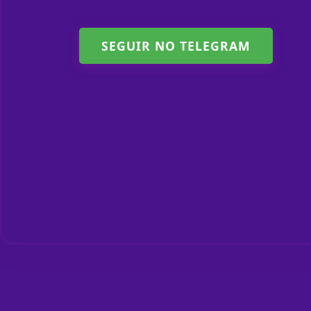
SEGUIR NO TELEGRAM