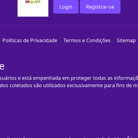
Login
Registrar-se
Políticas de Privacidade
Termos e Condições
Sitemap
de
usuários e está empenhada em proteger todas as informaçõ
os coletados são utilizados exclusivamente para fins de m