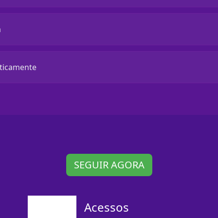
a
aticamente
SEGUIR AGORA
Acessos