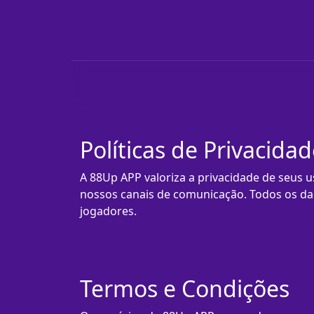
Políticas de Privacida
A 88Up APP valoriza a privacidade de seus 
nossos canais de comunicação. Todos os dad
jogadores.
Termos e Condições