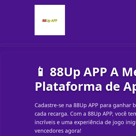
📱 88Up APP A M
Plataforma de A
Cadastre-se na 88Up APP para ganhar 
cada recarga. Com a 88Up APP, você te
incríveis e uma experiência de jogo inig
vencedores agora!