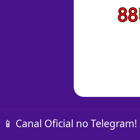
📱 Canal Oficial no Telegram!