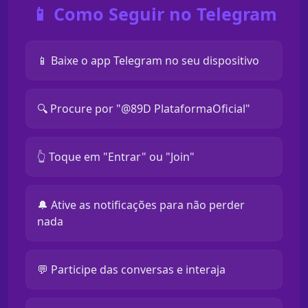
📱 Como Seguir no Telegram
📱 Baixe o app Telegram no seu dispositivo
🔍 Procure por "@89D PlataformaOficial"
👆 Toque em "Entrar" ou "Join"
🔔 Ative as notificações para não perder
nada
💬 Participe das conversas e interaja