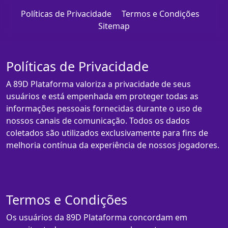
Políticas de Privacidade
Termos e Condições
Sitemap
Políticas de Privacidade
A 89D Plataforma valoriza a privacidade de seus
usuários e está empenhada em proteger todas as
informações pessoais fornecidas durante o uso de
nossos canais de comunicação. Todos os dados
coletados são utilizados exclusivamente para fins de
melhoria contínua da experiência de nossos jogadores.
Termos e Condições
Os usuários da 89D Plataforma concordam em