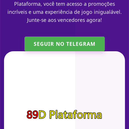
Plataforma, você tem acesso a promoções
incríveis e uma experiência de jogo inigualável.
Junte-se aos vencedores agora!
SEGUIR NO TELEGRAM