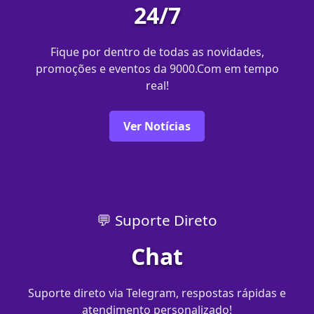
24/7
Fique por dentro de todas as novidades,
promoções e eventos da 9000.Com em tempo
real!
Ver Notícias
💬 Suporte Direto
Chat
Suporte direto via Telegram, respostas rápidas e
atendimento personalizado!