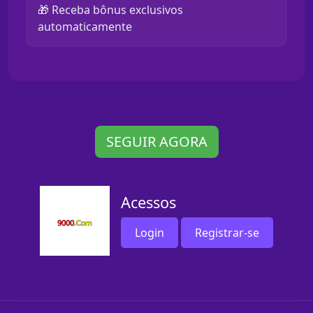
🎁 Receba bônus exclusivos
automaticamente
SEGUIR AGORA
Acessos
Login
Registrar-se