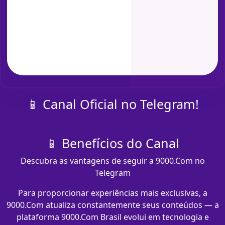
📱 Canal Oficial no Telegram!
📱 Benefícios do Canal
Descubra as vantagens de seguir a 9000.Com no
Telegram
Para proporcionar experiências mais exclusivas, a
9000.Com atualiza constantemente seus conteúdos — a
plataforma 9000.Com Brasil evolui em tecnologia e