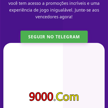
você tem acesso a promoções incríveis e uma
experiência de jogo inigualável. Junte-se aos
vencedores agora!
SEGUIR NO TELEGRAM