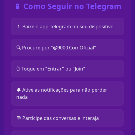
📱 Como Seguir no Telegram
📱 Baixe o app Telegram no seu dispositivo
🔍 Procure por "@9000.ComOficial"
👆 Toque em "Entrar" ou "Join"
🔔 Ative as notificações para não perder
nada
💬 Participe das conversas e interaja