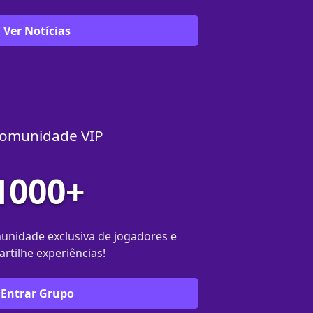
Ver Notícias
Comunidade VIP
1000+
unidade exclusiva de jogadores e
rtilhe experiências!
Entrar Grupo