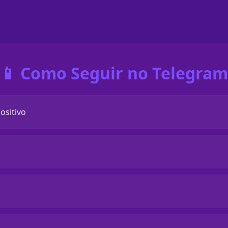
📱 Como Seguir no Telegram
ositivo