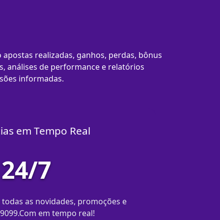
o apostas realizadas, ganhos, perdas, bônus
s, análises de performance e relatórios
sões informadas.
cias em Tempo Real
24/7
e todas as novidades, promoções e
 9099.Com em tempo real!