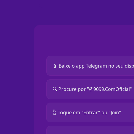
📱 Baixe o app Telegram no seu disp
🔍 Procure por "@9099.ComOficial"
👆 Toque em "Entrar" ou "Join"