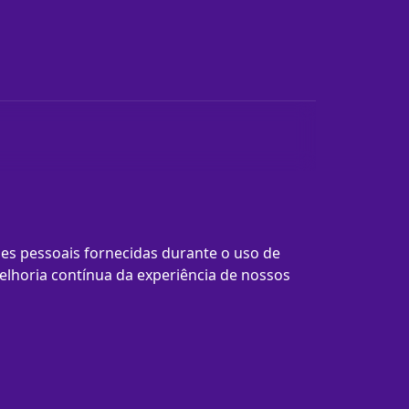
es pessoais fornecidas durante o uso de
elhoria contínua da experiência de nossos