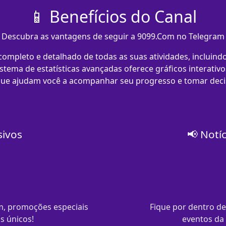
📱 Benefícios do Canal
Descubra as vantagens de seguir a 9099.Com no Telegram
 completo e detalhado de todas as suas atividades, incluind
stema de estatísticas avançadas oferece gráficos interativo
 que ajudam você a acompanhar seu progresso e tomar deci
sivos
📢 Notí
m, promoções especiais
Fique por dentro d
s únicos!
eventos da