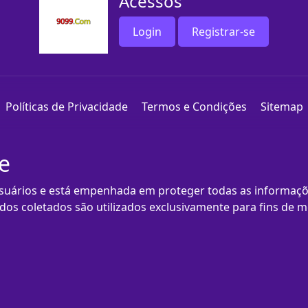
Acessos
Login
Registrar-se
Políticas de Privacidade
Termos e Condições
Sitemap
de
usuários e está empenhada em proteger todas as informaçõ
os coletados são utilizados exclusivamente para fins de m