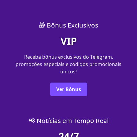
🎁 Bônus Exclusivos
VIP
Receba bônus exclusivos do Telegram,
promoções especiais e códigos promocionais
únicos!
Ver Bônus
📢 Notícias em Tempo Real
24/7