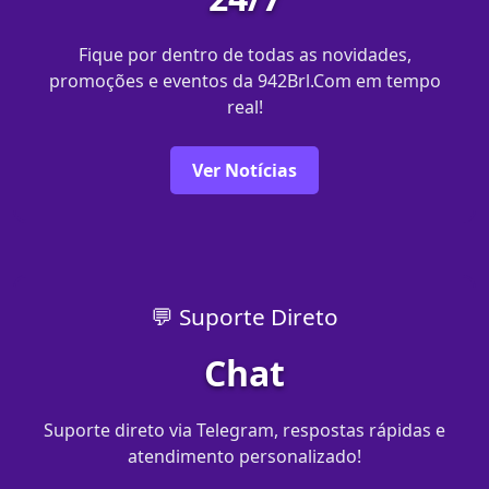
Fique por dentro de todas as novidades,
promoções e eventos da 942Brl.Com em tempo
real!
Ver Notícias
💬 Suporte Direto
Chat
Suporte direto via Telegram, respostas rápidas e
atendimento personalizado!