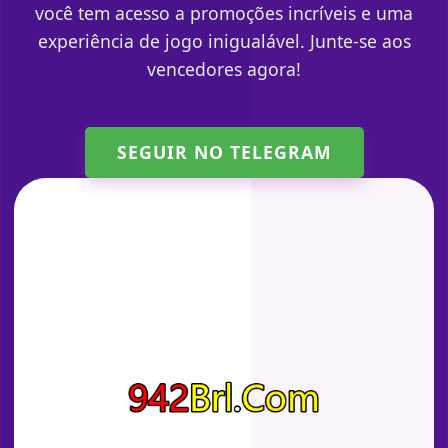
você tem acesso a promoções incríveis e uma
experiência de jogo inigualável. Junte-se aos
vencedores agora!
SEGUIR NO TELEGRAM