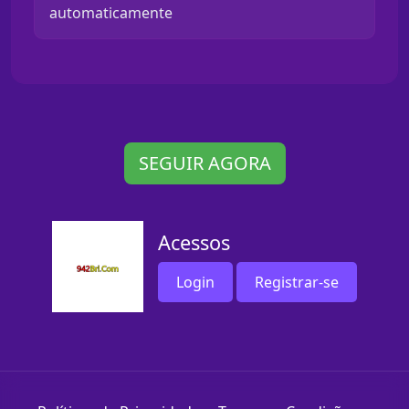
automaticamente
SEGUIR AGORA
Acessos
Login
Registrar-se