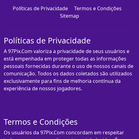
Políticas de Privacidade
Termos e Condições
Sitemap
Políticas de Privacidade
A 97Pix.Com valoriza a privacidade de seus usuários e
está empenhada em proteger todas as informações
pessoais fornecidas durante o uso de nossos canais de
comunicação. Todos os dados coletados são utilizados
exclusivamente para fins de melhoria contínua da
experiência de nossos jogadores.
Termos e Condições
Os usuários da 97Pix.Com concordam em respeitar