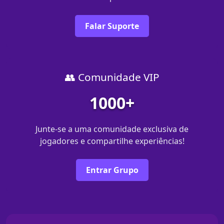
Falar Suporte
👥 Comunidade VIP
1000+
Junte-se a uma comunidade exclusiva de
jogadores e compartilhe experiências!
Entrar Grupo